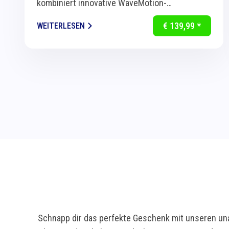
kombiniert innovative WaveMotion-
Technologie mit intelligenter Sensorik für
€ 139,99 *
WEITERLESEN
eine...
Schnapp dir das perfekte Geschenk mit unseren una