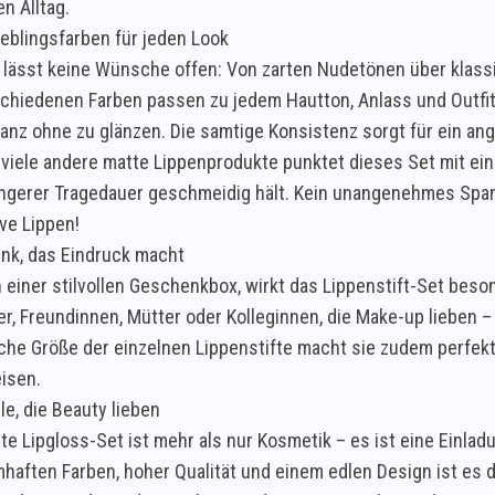
en Alltag.
ieblingsfarben für jeden Look
 lässt keine Wünsche offen: Von zarten Nudetönen über klass
schiedenen Farben passen zu jedem Hautton, Anlass und Outfit.
ganz ohne zu glänzen. Die samtige Konsistenz sorgt für ein a
 viele andere matte Lippenprodukte punktet dieses Set mit ei
ängerer Tragedauer geschmeidig hält. Kein unangenehmes Span
ve Lippen!
nk, das Eindruck macht
n einer stilvollen Geschenkbox, wirkt das Lippenstift-Set beso
r, Freundinnen, Mütter oder Kolleginnen, die Make-up lieben – 
sche Größe der einzelnen Lippenstifte macht sie zudem perfekt
eisen.
lle, die Beauty lieben
te Lipgloss-Set ist mehr als nur Kosmetik – es ist eine Einla
mhaften Farben, hoher Qualität und einem edlen Design ist es