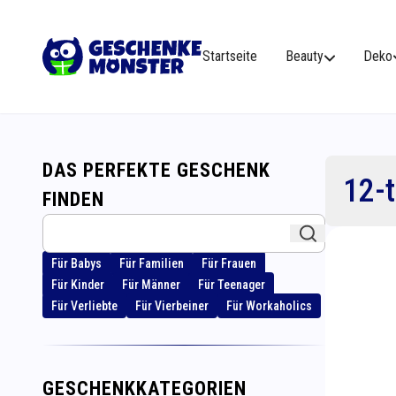
Startseite
Beauty
Deko
DAS PERFEKTE GESCHENK
12-t
FINDEN
Für Babys
Für Familien
Für Frauen
Für Kinder
Für Männer
Für Teenager
Für Verliebte
Für Vierbeiner
Für Workaholics
GESCHENKKATEGORIEN