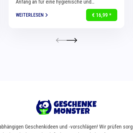
Anfang an für eine hygienische und
komfortable Handreinigung in Küche und Bad.
€ 16,99 *
WEITERLESEN
Dank...
bhängigen Geschenkideen und -vorschlägen! Wir prüfen sorgf