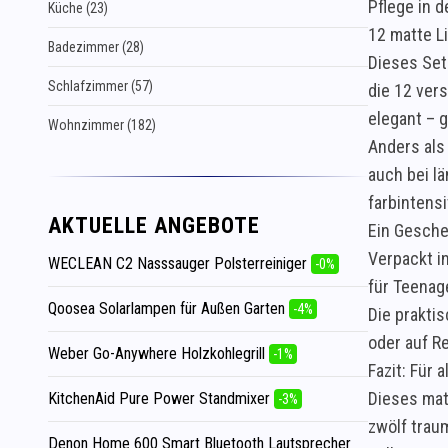
Pflege in d
Küche (23)
12 matte L
Badezimmer (28)
Dieses Set
Schlafzimmer (57)
die 12 ver
elegant – 
Wohnzimmer (182)
Anders als
auch bei l
farbintensi
AKTUELLE ANGEBOTE
Ein Gesche
Verpackt i
WECLEAN C2 Nasssauger Polsterreiniger
-0%
für Teenage
Qoosea Solarlampen für Außen Garten
-4%
Die prakti
oder auf R
Weber Go-Anywhere Holzkohlegrill
-1%
Fazit: Für a
Dieses mat
KitchenAid Pure Power Standmixer
-3%
zwölf trau
Denon Home 600 Smart Bluetooth Lautsprecher