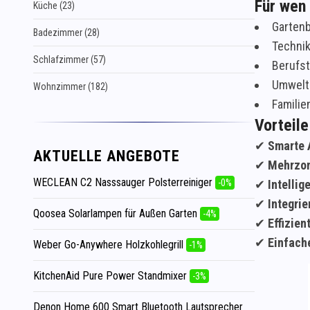
Für wen 
Küche (23)
Gartenb
Badezimmer (28)
Technik
Schlafzimmer (57)
Berufst
Umwelt
Wohnzimmer (182)
Familie
Vorteile
✔
Smarte 
AKTUELLE ANGEBOTE
✔
Mehrzo
WECLEAN C2 Nasssauger Polsterreiniger
-0%
✔
Intellig
✔
Integri
Qoosea Solarlampen für Außen Garten
-4%
✔
Effizie
✔
Einfache
Weber Go-Anywhere Holzkohlegrill
-1%
KitchenAid Pure Power Standmixer
-3%
Denon Home 600 Smart Bluetooth Lautsprecher