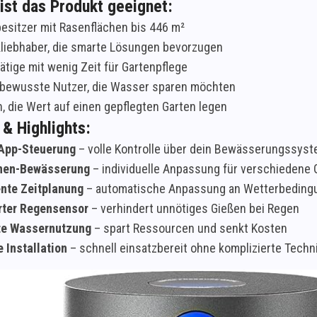
ist das Produkt geeignet:
esitzer mit Rasenflächen bis 446 m²
liebhaber, die smarte Lösungen bevorzugen
ätige mit wenig Zeit für Gartenpflege
bewusste Nutzer, die Wasser sparen möchten
n, die Wert auf einen gepflegten Garten legen
 & Highlights:
App-Steuerung
– volle Kontrolle über dein Bewässerungssyste
nen-Bewässerung
– individuelle Anpassung für verschiedene 
ente Zeitplanung
– automatische Anpassung an Wetterbeding
erter Regensensor
– verhindert unnötiges Gießen bei Regen
nte Wassernutzung
– spart Ressourcen und senkt Kosten
 Installation
– schnell einsatzbereit ohne komplizierte Techn