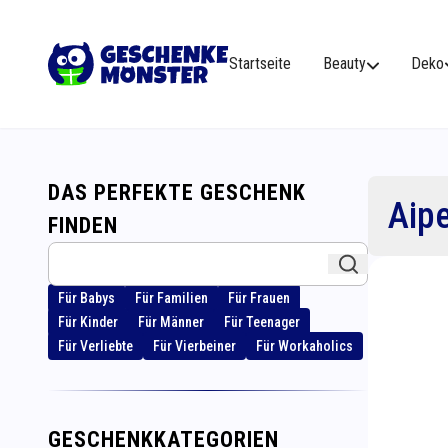
Startseite
Beauty
Deko
DAS PERFEKTE GESCHENK
Aip
FINDEN
Für Babys
Für Familien
Für Frauen
Für Kinder
Für Männer
Für Teenager
Für Verliebte
Für Vierbeiner
Für Workaholics
GESCHENKKATEGORIEN