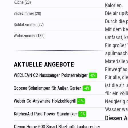
Küche (23)
Kalorien.
Die air up
Badezimmer (28)
Durch die 
Schlafzimmer (57)
Mit dem be
Wohnzimmer (182)
umfasst, k
Ein großer 
spülmaschin
Materialie
AKTUELLE ANGEBOTE
Einwegflas
WECLEAN C2 Nasssauger Polsterreiniger
-0%
Für alle, d
ist die ai
Qoosea Solarlampen für Außen Garten
-4%
für ein völ
Weber Go-Anywhere Holzkohlegrill
Neugierig 
-1%
Wasser wah
KitchenAid Pure Power Standmixer
-3%
Diesen Ar
Denon Home 600 Smart Bluetooth Lautsprecher