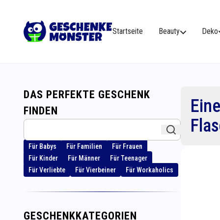
Startseite
Beauty
Deko
DAS PERFEKTE GESCHENK
Eine
FINDEN
Fla
Für Babys
Für Familien
Für Frauen
Für Kinder
Für Männer
Für Teenager
Für Verliebte
Für Vierbeiner
Für Workaholics
GESCHENKKATEGORIEN