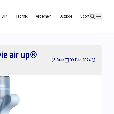
DIY
Technik
Allgemein
Outdoor
Sport
Die air up®
Drea
09 Dec 2024