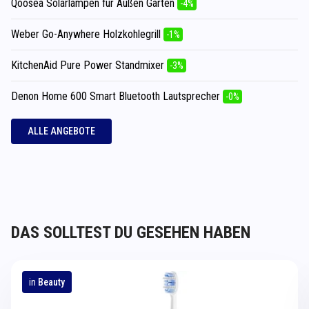
Qoosea Solarlampen für Außen Garten
-4%
Weber Go-Anywhere Holzkohlegrill
-1%
KitchenAid Pure Power Standmixer
-3%
Denon Home 600 Smart Bluetooth Lautsprecher
-0%
ALLE ANGEBOTE
DAS SOLLTEST DU GESEHEN HABEN
in
Beauty