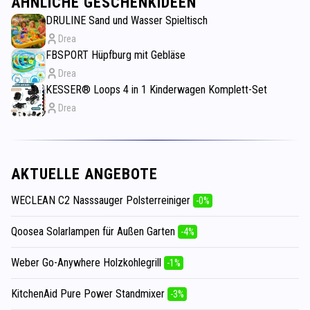
ÄHNLICHE GESCHENKIDEEN
DRULINE Sand und Wasser Spieltisch
Drea
FBSPORT Hüpfburg mit Gebläse
Drea
KESSER® Loops 4 in 1 Kinderwagen Komplett-Set
Drea
AKTUELLE ANGEBOTE
WECLEAN C2 Nasssauger Polsterreiniger
-0%
Qoosea Solarlampen für Außen Garten
-4%
Weber Go-Anywhere Holzkohlegrill
-1%
KitchenAid Pure Power Standmixer
-3%