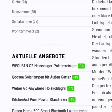
Du liebst 
Küche (23)
bekommst d
Badezimmer (28)
oder klare
Schlafzimmer (57)
Lichtspiel
Sonnenunt
Wohnzimmer (182)
Flexibel, 
Der Lautspr
wasserdich
AKTUELLE ANGEBOTE
Stunden bl
auch per A
WECLEAN C2 Nasssauger Polsterreiniger
-0%
Mit der TW
Qoosea Solarlampen für Außen Garten
-4%
genießen. 
Das perfek
Weber Go-Anywhere Holzkohlegrill
-1%
Egal ob al
ist eine g
KitchenAid Pure Power Standmixer
-3%
passt zu j
Denon Home 600 Smart Bluetooth Lautsprecher