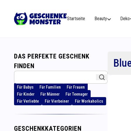
Startseite
Beauty
Deko
DAS PERFEKTE GESCHENK
Blue
FINDEN
Für Babys
Für Familien
Für Frauen
Für Kinder
Für Männer
Für Teenager
Für Verliebte
Für Vierbeiner
Für Workaholics
GESCHENKKATEGORIEN