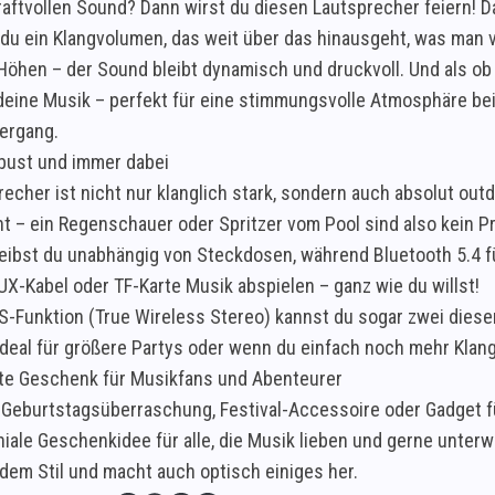
kraftvollen Sound? Dann wirst du diesen Lautsprecher feiern! 
u ein Klangvolumen, das weit über das hinausgeht, was man 
 Höhen – der Sound bleibt dynamisch und druckvoll. Und als ob
 deine Musik – perfekt für eine stimmungsvolle Atmosphäre bei
ergang.
robust und immer dabei
echer ist nicht nur klanglich stark, sondern auch absolut out
t – ein Regenschauer oder Spritzer vom Pool sind also kein Pr
eibst du unabhängig von Steckdosen, während Bluetooth 5.4 für
UX-Kabel oder TF-Karte Musik abspielen – ganz wie du willst!
S-Funktion (True Wireless Stereo) kannst du sogar zwei dies
Ideal für größere Partys oder wenn du einfach noch mehr Kla
te Geschenk für Musikfans und Abenteurer
s Geburtstagsüberraschung, Festival-Accessoire oder Gadget f
eniale Geschenkidee für alle, die Musik lieben und gerne unte
edem Stil und macht auch optisch einiges her.