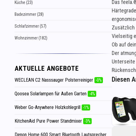
Das feela.
Küche (23)
Härtegrade
Badezimmer (28)
ergonomisc
Schlafzimmer (57)
Zusätzlich
Vielseitig
Wohnzimmer (182)
Ob auf dei
Der atmung
Unterseite 
AKTUELLE ANGEBOTE
Rückenschm
Diesen Ar
WECLEAN C2 Nasssauger Polsterreiniger
-0%
Qoosea Solarlampen für Außen Garten
-4%
Weber Go-Anywhere Holzkohlegrill
-1%
KitchenAid Pure Power Standmixer
-3%
Denon Home 600 Smart Bluetooth Lautsprecher