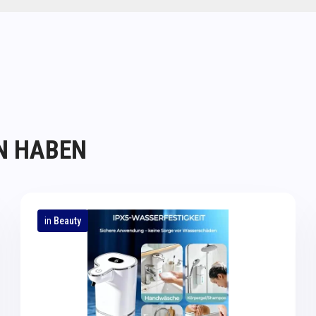
N HABEN
in
Beauty