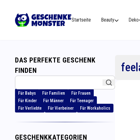
Startseite
Beauty
Deko
DAS PERFEKTE GESCHENK
fee
FINDEN
Für Babys
Für Familien
Für Frauen
Für Kinder
Für Männer
Für Teenager
Für Verliebte
Für Vierbeiner
Für Workaholics
GESCHENKKATEGORIEN