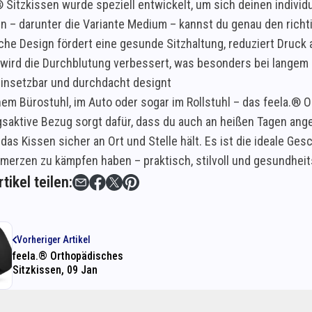
® Sitzkissen wurde speziell entwickelt, um sich deinen indivi
n – darunter die Variante Medium – kannst du genau den richti
he Design fördert eine gesunde Sitzhaltung, reduziert Druck 
 wird die Durchblutung verbessert, was besonders bei langem Si
 einsetzbar und durchdacht designt
nem Bürostuhl, im Auto oder sogar im Rollstuhl – das feela.® O
saktive Bezug sorgt dafür, dass du auch an heißen Tagen ang
das Kissen sicher an Ort und Stelle hält. Es ist die ideale Gesc
erzen zu kämpfen haben – praktisch, stilvoll und gesundheit
tikel teilen:
Vorheriger Artikel
feela.® Orthopädisches
Sitzkissen, 09 Jan