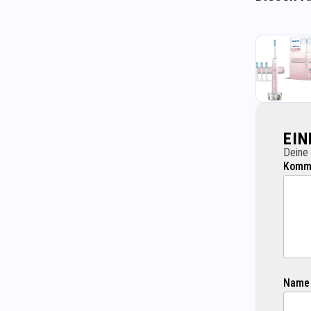
EI
Deine 
Komme
Name