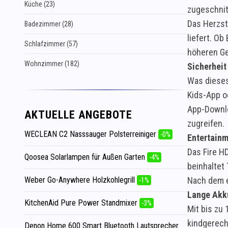
Küche (23)
zugeschnit
Das Herzstü
Badezimmer (28)
liefert. Ob
Schlafzimmer (57)
höheren Ge
Wohnzimmer (182)
Sicherheit 
Was dieses
Kids-App o
App-Downloa
AKTUELLE ANGEBOTE
zugreifen.
WECLEAN C2 Nasssauger Polsterreiniger
-0%
Entertainm
Das Fire H
Qoosea Solarlampen für Außen Garten
-4%
beinhaltet
Weber Go-Anywhere Holzkohlegrill
Nach dem e
-1%
Lange Akku
KitchenAid Pure Power Standmixer
-3%
Mit bis zu
kindgerech
Denon Home 600 Smart Bluetooth Lautsprecher