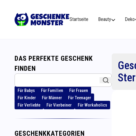
Startseite
Beauty
Deko
DAS PERFEKTE GESCHENK
Gesc
FINDEN
Ste
Für Babys
Für Familien
Für Frauen
Für Kinder
Für Männer
Für Teenager
Für Verliebte
Für Vierbeiner
Für Workaholics
GESCHENKKATEGORIEN