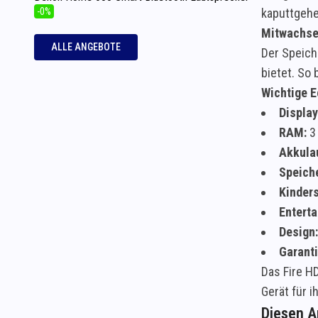
-0%
kaputtgehen
Mitwachse
ALLE ANGEBOTE
Der Speich
bietet. So 
Wichtige E
Display
RAM:
3
Akkulau
Speiche
Kinder
Enterta
Design:
Garanti
Das Fire H
Gerät für i
Diesen Ar