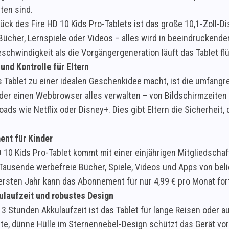
ten sind.
ck des Fire HD 10 Kids Pro-Tablets ist das große 10,1-Zoll-Disp
 Bücher, Lernspiele oder Videos – alles wird in beeindruckende
schwindigkeit als die Vorgängergeneration läuft das Tablet flü
und Kontrolle für Eltern
 Tablet zu einer idealen Geschenkidee macht, ist die umfangr
der einen Webbrowser alles verwalten – von Bildschirmzeiten
ds wie Netflix oder Disney+. Dies gibt Eltern die Sicherheit, 
ent für Kinder
D 10 Kids Pro-Tablet kommt mit einer einjährigen Mitgliedscha
 Tausende werbefreie Bücher, Spiele, Videos und Apps von be
rsten Jahr kann das Abonnement für nur 4,99 € pro Monat for
laufzeit und robustes Design
 13 Stunden Akkulaufzeit ist das Tablet für lange Reisen oder
te, dünne Hülle im Sternennebel-Design schützt das Gerät vor