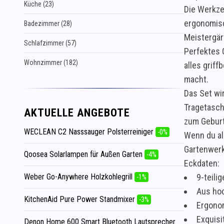
Küche (23)
Die Werkze
ergonomisc
Badezimmer (28)
Meistergärt
Schlafzimmer (57)
Perfektes 
Wohnzimmer (182)
alles grif
macht.
Das Set wir
Tragetasch
AKTUELLE ANGEBOTE
zum Geburt
WECLEAN C2 Nasssauger Polsterreiniger
-0%
Wenn du al
Gartenwerk
Qoosea Solarlampen für Außen Garten
-4%
Eckdaten:
Weber Go-Anywhere Holzkohlegrill
9-teili
-1%
Aus ho
KitchenAid Pure Power Standmixer
-3%
Ergono
Exquis
Denon Home 600 Smart Bluetooth Lautsprecher