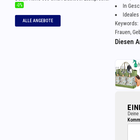
-0%
In Ges
Ideales
ALLE ANGEBOTE
Keywords: 
Frauen, Ge
Diesen Ar
EI
Deine 
Komme