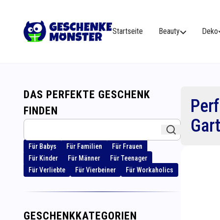
Startseite
Beauty
Deko
DAS PERFEKTE GESCHENK
Perf
FINDEN
Gart
Für Babys
Für Familien
Für Frauen
Für Kinder
Für Männer
Für Teenager
Für Verliebte
Für Vierbeiner
Für Workaholics
GESCHENKKATEGORIEN