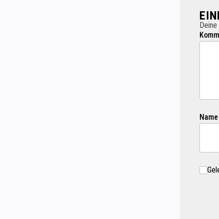
EI
Deine 
Komme
Name
Gel