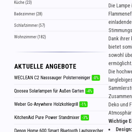
Küche (23)
Die Lampe 
Flammeneff
Badezimmer (28)
einladende
Schlafzimmer (57)
Stimmungsl
Wohnzimmer (182)
Dank ihrer
bietet som
sowohl übe
ermöglicht
AKTUELLE ANGEBOTE
Die hochwer
WECLEAN C2 Nasssauger Polsterreiniger
-0%
langlebige
Sammlerstü
Qoosea Solarlampen für Außen Garten
-4%
Zusammenge
Weber Go-Anywhere Holzkohlegrill
Deko und F
-1%
Atmosphär
KitchenAid Pure Power Standmixer
-3%
Wichtige E
Design:
Denon Home 600 Smart Bluetooth Lautsprecher