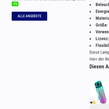
-0%
Beleuc
Energie
ALLE ANGEBOTE
Materia
Größe:
Verwen
Lizenz:
Flexibil
Diese Lamp
Herr der R
Diesen Ar