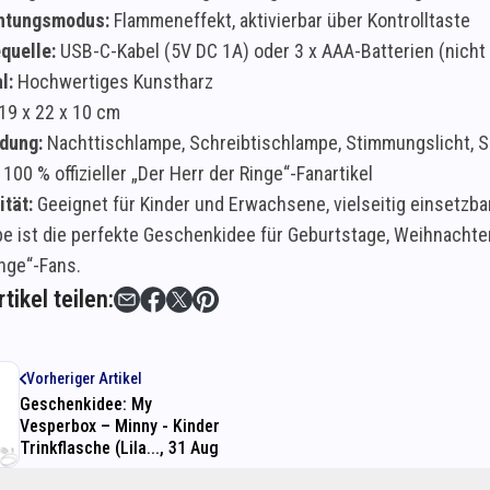
htungsmodus:
Flammeneffekt, aktivierbar über Kontrolltaste
quelle:
USB-C-Kabel (5V DC 1A) oder 3 x AAA-Batterien (nicht
l:
Hochwertiges Kunstharz
19 x 22 x 10 cm
dung:
Nachttischlampe, Schreibtischlampe, Stimmungslicht, 
100 % offizieller „Der Herr der Ringe“-Fanartikel
ität:
Geeignet für Kinder und Erwachsene, vielseitig einsetzb
e ist die perfekte Geschenkidee für Geburtstage, Weihnachte
inge“-Fans.
tikel teilen:
Vorheriger Artikel
Geschenkidee: My
Vesperbox – Minny - Kinder
Trinkflasche (Lila..., 31 Aug