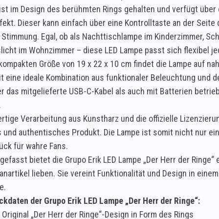
ist im Design des berühmten Rings gehalten und verfügt über
ekt. Dieser kann einfach über eine Kontrolltaste an der Seite
 Stimmung. Egal, ob als Nachttischlampe im Kinderzimmer, Sch
icht im Wohnzimmer – diese LED Lampe passt sich flexibel j
 kompakten Größe von 19 x 22 x 10 cm findet die Lampe auf nah
it eine ideale Kombination aus funktionaler Beleuchtung und d
r das mitgelieferte USB-C-Kabel als auch mit Batterien betrie
.
tige Verarbeitung aus Kunstharz und die offizielle Lizenzierun
s und authentisches Produkt. Die Lampe ist somit nicht nur e
ck für wahre Fans.
fasst bietet die Grupo Erik LED Lampe „Der Herr der Ringe“ ei
anartikel lieben. Sie vereint Funktionalität und Design in ein
e.
ckdaten der Grupo Erik LED Lampe „Der Herr der Ringe“:
Original „Der Herr der Ringe“-Design in Form des Rings