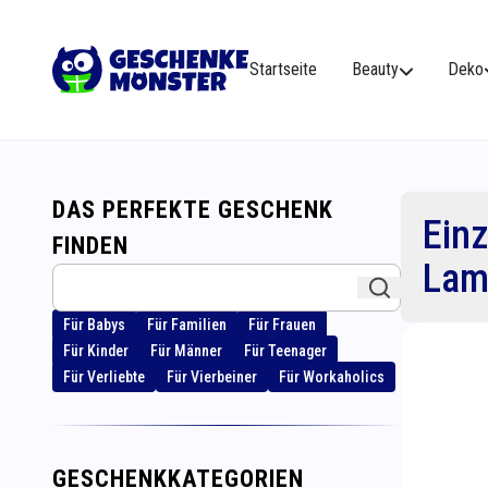
Startseite
Beauty
Deko
DAS PERFEKTE GESCHENK
Einz
FINDEN
Lamp
Für Babys
Für Familien
Für Frauen
Für Kinder
Für Männer
Für Teenager
Für Verliebte
Für Vierbeiner
Für Workaholics
GESCHENKKATEGORIEN