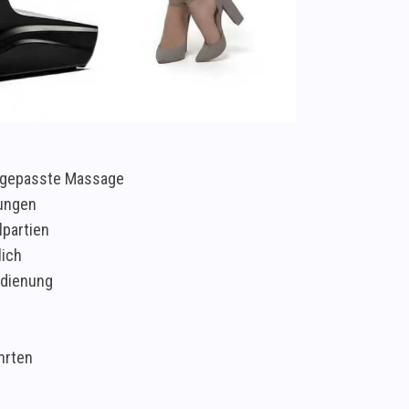
 angepasste Massage
ungen
partien
lich
edienung
hrten