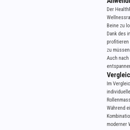
Anwendu
Der Health
Wellnessra
Beine zu l
Dank des i
profitiere
zu müssen
Auch nach 
entspanne
Vergleic
Im Verglei
individuel
Rollenmas
Während ei
Kombinatio
moderner 