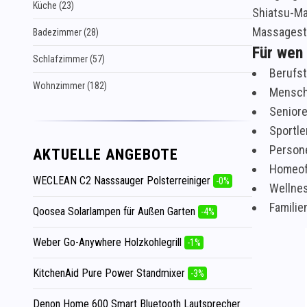
Küche (23)
Shiatsu-Ma
Massagest
Badezimmer (28)
Für wen 
Schlafzimmer (57)
Berufst
Wohnzimmer (182)
Mensch
Seniore
Sportle
Persone
AKTUELLE ANGEBOTE
Homeof
WECLEAN C2 Nasssauger Polsterreiniger
-0%
Wellne
Famili
Qoosea Solarlampen für Außen Garten
-4%
Weber Go-Anywhere Holzkohlegrill
-1%
KitchenAid Pure Power Standmixer
-3%
Denon Home 600 Smart Bluetooth Lautsprecher