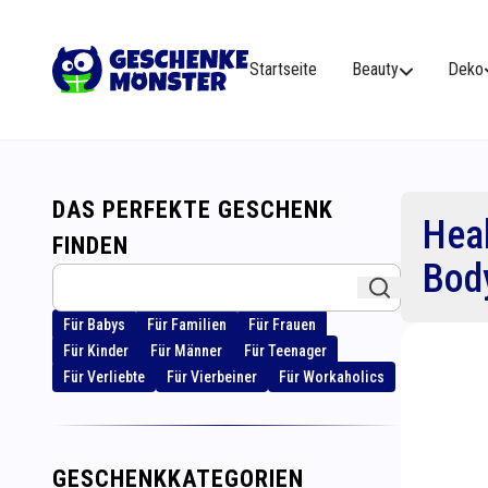
Startseite
Beauty
Deko
DAS PERFEKTE GESCHENK
Hea
FINDEN
Bod
Für Babys
Für Familien
Für Frauen
Für Kinder
Für Männer
Für Teenager
Für Verliebte
Für Vierbeiner
Für Workaholics
GESCHENKKATEGORIEN