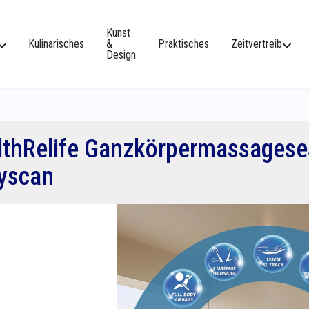
Kunst
Kulinarisches
&
Praktisches
Zeitvertreib
Design
lthRelife Ganzkörpermassagese
yscan