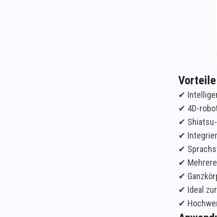
Vorteile
✔ Intellig
✔ 4D-robo
✔ Shiatsu-
✔ Integrie
✔ Sprachst
✔ Mehrere
✔ Ganzkörp
✔ Ideal zu
✔ Hochwert