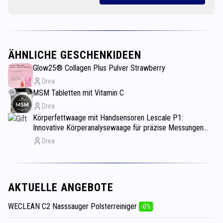
ÄHNLICHE GESCHENKIDEEN
Glow25® Collagen Plus Pulver Strawberry
Drea
MSM Tabletten mit Vitamin C
Drea
Körperfettwaage mit Handsensoren Lescale P1:
Innovative Körperanalysewaage für präzise Messungen
und kontinuierliche Fortschrittsverfolgung
Drea
AKTUELLE ANGEBOTE
WECLEAN C2 Nasssauger Polsterreiniger
-0%