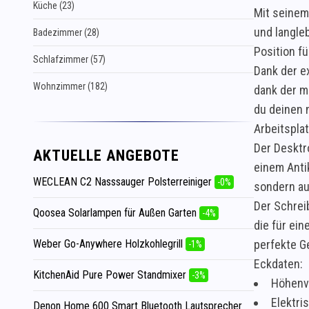
Küche (23)
Mit seinem 
und langle
Badezimmer (28)
Position f
Schlafzimmer (57)
Dank der e
Wohnzimmer (182)
dank der m
du deinen 
Arbeitsplat
Der Desktr
AKTUELLE ANGEBOTE
einem Anti
WECLEAN C2 Nasssauger Polsterreiniger
-0%
sondern au
Der Schrei
Qoosea Solarlampen für Außen Garten
-4%
die für ei
Weber Go-Anywhere Holzkohlegrill
perfekte Ge
-1%
Eckdaten:
KitchenAid Pure Power Standmixer
-3%
Höhenve
Elektri
Denon Home 600 Smart Bluetooth Lautsprecher