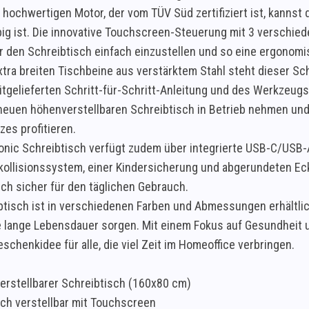
hochwertigen Motor, der vom TÜV Süd zertifiziert ist, kannst 
big ist. Die innovative Touchscreen-Steuerung mit 3 verschie
ür den Schreibtisch einfach einzustellen und so eine ergono
xtra breiten Tischbeine aus verstärktem Stahl steht dieser Sch
itgelieferten Schritt-für-Schritt-Anleitung und des Werkzeugse
neuen höhenverstellbaren Schreibtisch in Betrieb nehmen un
zes profitieren.
onic Schreibtisch verfügt zudem über integrierte USB-C/USB
kollisionssystem, einer Kindersicherung und abgerundeten Ecke
ch sicher für den täglichen Gebrauch.
btisch ist in verschiedenen Farben und Abmessungen erhältlic
ne lange Lebensdauer sorgen. Mit einem Fokus auf Gesundheit u
schenkidee für alle, die viel Zeit im Homeoffice verbringen.
rstellbarer Schreibtisch (160x80 cm)
sch verstellbar mit Touchscreen