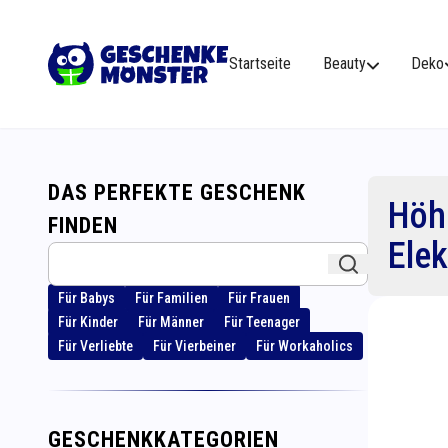
Startseite
Beauty
Deko
DAS PERFEKTE GESCHENK
Höhe
FINDEN
Elek
Für Babys
Für Familien
Für Frauen
Für Kinder
Für Männer
Für Teenager
Für Verliebte
Für Vierbeiner
Für Workaholics
GESCHENKKATEGORIEN