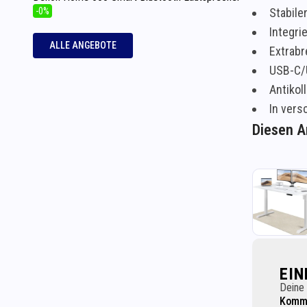
-0%
Stabile
Integri
ALLE ANGEBOTE
Extrabr
USB-C/
Antikol
In vers
Diesen Ar
EI
Deine 
Komme