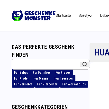
Startseite
Beauty
Deko
DAS PERFEKTE GESCHENK
HUA
FINDEN
Für Babys
Für Familien
Für Frauen
Für Kinder
Für Männer
Für Teenager
Für Verliebte
Für Vierbeiner
Für Workaholics
GESCHENKKATEGORIEN