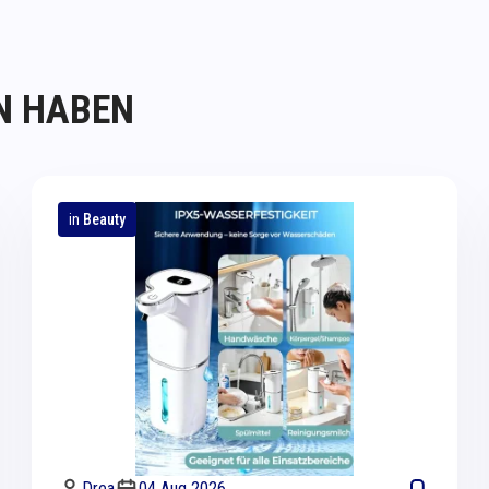
N HABEN
in
Beauty
Drea
04 Aug 2026