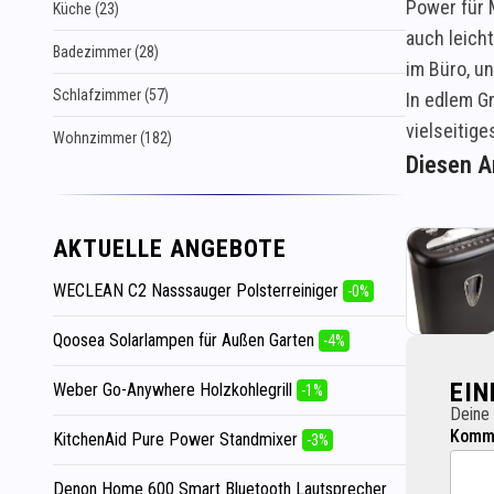
Power für 
Küche (23)
auch leich
Badezimmer (28)
im Büro, u
Schlafzimmer (57)
In edlem Gr
vielseitig
Wohnzimmer (182)
Diesen Ar
AKTUELLE ANGEBOTE
WECLEAN C2 Nasssauger Polsterreiniger
-0%
Qoosea Solarlampen für Außen Garten
-4%
EI
Weber Go-Anywhere Holzkohlegrill
-1%
Deine 
Komme
KitchenAid Pure Power Standmixer
-3%
Denon Home 600 Smart Bluetooth Lautsprecher