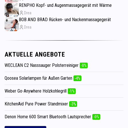
RENPHO Kopf- und Augenmassagegerät mit Wärme
Drea
BOB AND BRAD Rücken- und Nackenmassagegerät
Drea
AKTUELLE ANGEBOTE
WECLEAN C2 Nasssauger Polsterreiniger
-0%
Qoosea Solarlampen für Außen Garten
-4%
Weber Go-Anywhere Holzkohlegrill
-1%
KitchenAid Pure Power Standmixer
-3%
Denon Home 600 Smart Bluetooth Lautsprecher
-0%