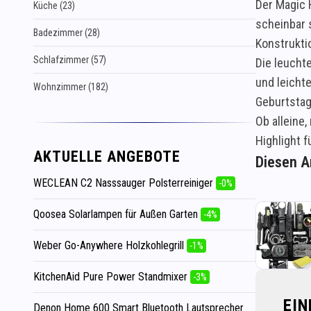
Der Magic 
Küche (23)
scheinbar 
Badezimmer (28)
Konstrukti
Schlafzimmer (57)
Die leucht
und leicht
Wohnzimmer (182)
Geburtstag
Ob alleine,
Highlight f
AKTUELLE ANGEBOTE
Diesen Ar
WECLEAN C2 Nasssauger Polsterreiniger
-0%
Qoosea Solarlampen für Außen Garten
-4%
Weber Go-Anywhere Holzkohlegrill
-1%
KitchenAid Pure Power Standmixer
-3%
EI
Denon Home 600 Smart Bluetooth Lautsprecher