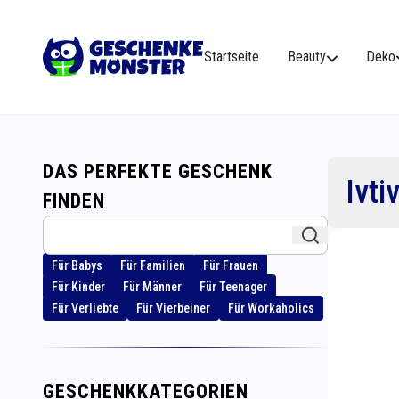
Startseite
Beauty
Deko
DAS PERFEKTE GESCHENK
Ivti
FINDEN
Für Babys
Für Familien
Für Frauen
Für Kinder
Für Männer
Für Teenager
Für Verliebte
Für Vierbeiner
Für Workaholics
GESCHENKKATEGORIEN