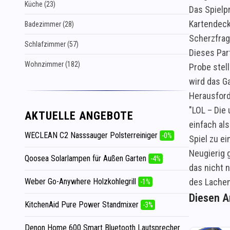
Küche (23)
Das Spielpr
Kartendeck
Badezimmer (28)
Scherzfrag
Schlafzimmer (57)
Dieses Part
Wohnzimmer (182)
Probe stel
wird das G
Herausford
"LOL – Die 
AKTUELLE ANGEBOTE
einfach al
WECLEAN C2 Nasssauger Polsterreiniger
-0%
Spiel zu e
Neugierig 
Qoosea Solarlampen für Außen Garten
-4%
das nicht 
Weber Go-Anywhere Holzkohlegrill
des Lachen
-1%
Diesen Ar
KitchenAid Pure Power Standmixer
-3%
Denon Home 600 Smart Bluetooth Lautsprecher