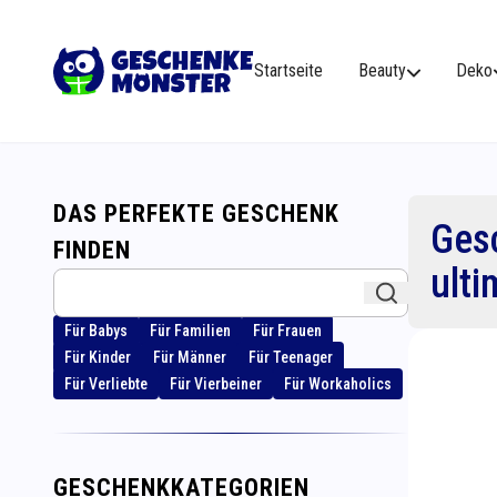
Startseite
Beauty
Deko
DAS PERFEKTE GESCHENK
Ges
FINDEN
ulti
Für Babys
Für Familien
Für Frauen
Für Kinder
Für Männer
Für Teenager
Für Verliebte
Für Vierbeiner
Für Workaholics
GESCHENKKATEGORIEN