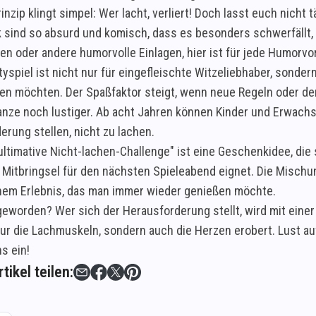
inzip klingt simpel: Wer lacht, verliert! Doch lasst euch nich
 sind so absurd und komisch, dass es besonders schwerfällt, 
en oder andere humorvolle Einlagen, hier ist für jede Humorvo
yspiel ist nicht nur für eingefleischte Witzeliebhaber, sonder
len möchten. Der Spaßfaktor steigt, wenn neue Regeln oder d
anze noch lustiger. Ab acht Jahren können Kinder und Erwach
erung stellen, nicht zu lachen.
ultimative Nicht-lachen-Challenge" ist eine Geschenkidee, die
s Mitbringsel für den nächsten Spieleabend eignet. Die Misc
inem Erlebnis, das man immer wieder genießen möchte.
geworden? Wer sich der Herausforderung stellt, wird mit eine
nur die Lachmuskeln, sondern auch die Herzen erobert. Lust auf
s ein!
tikel teilen: