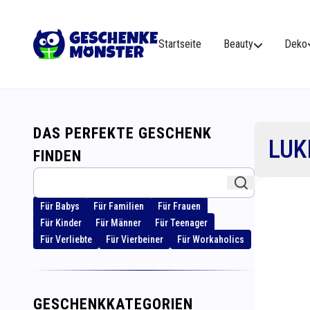
Startseite
Beauty
Deko
DAS PERFEKTE GESCHENK
LUK
FINDEN
Für Babys
Für Familien
Für Frauen
Für Kinder
Für Männer
Für Teenager
Für Verliebte
Für Vierbeiner
Für Workaholics
GESCHENKKATEGORIEN