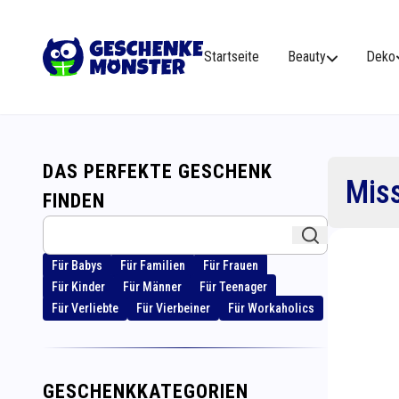
Startseite
Beauty
Deko
DAS PERFEKTE GESCHENK
Mis
FINDEN
Für Babys
Für Familien
Für Frauen
Für Kinder
Für Männer
Für Teenager
Für Verliebte
Für Vierbeiner
Für Workaholics
GESCHENKKATEGORIEN