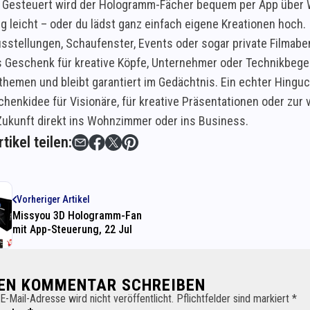
Gesteuert wird der Hologramm-Fächer bequem per App über W
g leicht – oder du lädst ganz einfach eigene Kreationen hoch.
Ausstellungen, Schaufenster, Events oder sogar private Filmab
 Geschenk für kreative Köpfe, Unternehmer oder Technikbegeist
hemen und bleibt garantiert im Gedächtnis. Ein echter Hinguck
chenkidee für Visionäre, für kreative Präsentationen oder zur
 Zukunft direkt ins Wohnzimmer oder ins Business.
tikel teilen:
Vorheriger Artikel
Missyou 3D Hologramm-Fan
mit App-Steuerung, 22 Jul
NEN KOMMENTAR SCHREIBEN
E-Mail-Adresse wird nicht veröffentlicht. Pflichtfelder sind markiert *