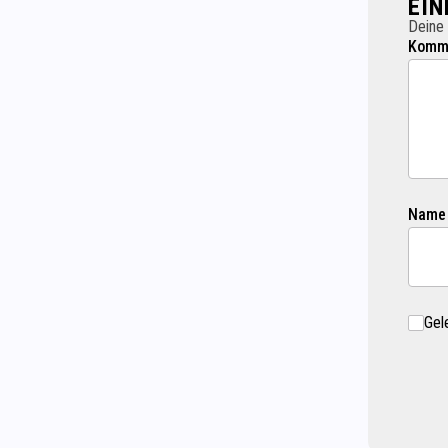
EI
Deine 
Komme
Name
Gel