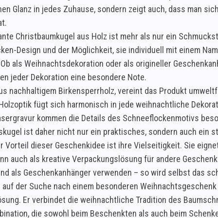
chen Glanz in jedes Zuhause, sondern zeigt auch, dass man si
t.
ante Christbaumkugel aus Holz ist mehr als nur ein Schmuckst
ken-Design und der Möglichkeit, sie individuell mit einem Nam
 Ob als Weihnachtsdekoration oder als origineller Geschenkanh
hen jeder Dekoration eine besondere Note.
aus nachhaltigem Birkensperrholz, vereint das Produkt umweltf
 Holzoptik fügt sich harmonisch in jede weihnachtliche Dekora
asergravur kommen die Details des Schneeflockenmotivs beson
kugel ist daher nicht nur ein praktisches, sondern auch ein st
r Vorteil dieser Geschenkidee ist ihre Vielseitigkeit. Sie ei
nn auch als kreative Verpackungslösung für andere Geschenk
nd als Geschenkanhänger verwenden – so wird selbst das schl
die auf der Suche nach einem besonderen Weihnachtsgeschenk s
ösung. Er verbindet die weihnachtliche Tradition des Baumschm
bination, die sowohl beim Beschenkten als auch beim Schenke