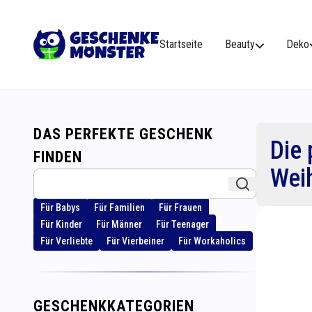
Startseite
Beauty
Deko
DAS PERFEKTE GESCHENK
Die 
FINDEN
Wei
Für Babys
Für Familien
Für Frauen
Für Kinder
Für Männer
Für Teenager
Für Verliebte
Für Vierbeiner
Für Workaholics
GESCHENKKATEGORIEN