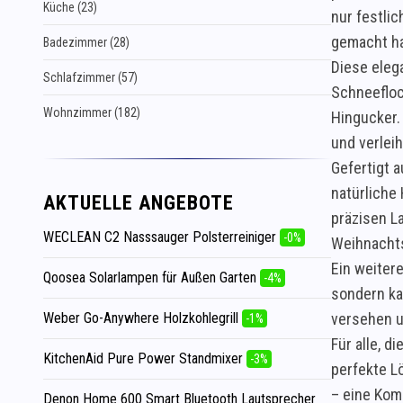
Küche (23)
nur festli
gemacht ha
Badezimmer (28)
Diese eleg
Schlafzimmer (57)
Schneefloc
Wohnzimmer (182)
Hingucker.
und verlei
Gefertigt 
natürliche
AKTUELLE ANGEBOTE
präzisen L
WECLEAN C2 Nasssauger Polsterreiniger
-0%
Weihnachts
Ein weitere
Qoosea Solarlampen für Außen Garten
-4%
sondern ka
Weber Go-Anywhere Holzkohlegrill
versehen u
-1%
Für alle, 
KitchenAid Pure Power Standmixer
-3%
perfekte L
– eine Kom
Denon Home 600 Smart Bluetooth Lautsprecher