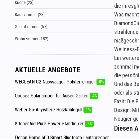
Küche (23)
die ihresg
Was macht 
Badezimmer (28)
DiamondCle
Schlafzimmer (57)
strahlende
Wohnzimmer (182)
maßgeschne
Wellness-E
Ein weiter
zehnmal me
AKTUELLE ANGEBOTE
die persön
WECLEAN C2 Nasssauger Polsterreiniger
-0%
Und das Be
oder als s
Qoosea Solarlampen für Außen Garten
-4%
Fazit: Die
Weber Go-Anywhere Holzkohlegrill
Design. Mit
-1%
Neugier ge
KitchenAid Pure Power Standmixer
-3%
Diesen Ar
Denon Home 600 Smart Bluetooth Lautsprecher