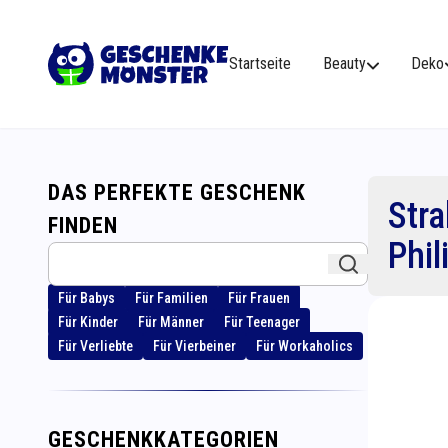
Startseite
Beauty
Deko
DAS PERFEKTE GESCHENK
Stra
FINDEN
Phi
Für Babys
Für Familien
Für Frauen
Für Kinder
Für Männer
Für Teenager
Für Verliebte
Für Vierbeiner
Für Workaholics
GESCHENKKATEGORIEN