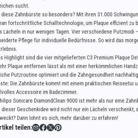
leichen sucht.
diese Zahnbürste so besonders? Mit ihren 31.000 Schwingung
an fortschrittliche Schalltechnologie, um Plaque effizient zu
s Lächeln in nur wenigen Tagen. Vier verschiedene Putzmodi –
iderte Pflege für individuelle Bedürfnisse. So wird das mor
rlebnis.
es Highlight sind die vier mitgelieferten C3 Premium Plaque De
hr Plaque entfernen lässt als mit einer herkömmlichen Hand
liche Putzroutine optimiert und die Zahngesundheit nachhalti
ste: Die Zahnbürste kommt mit einem praktischen Reiseetui u
tilvolles Accessoire im Badezimmer.
 Philips Sonicare DiamondClean 9000 ist mehr als nur eine Zah
 dieser Geschenkidee wird nicht nur ein Lächeln verschenkt, s
weckt? Dann lohnt es sich, mehr darüber zu erfahren!
tikel teilen: