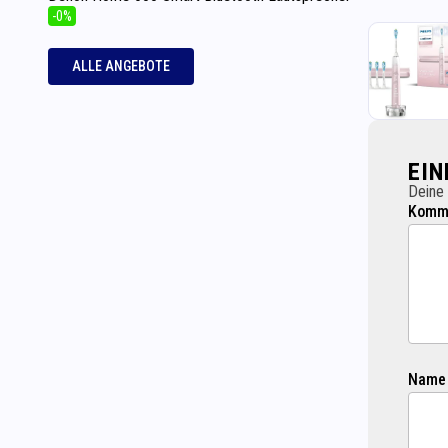
-0%
ALLE ANGEBOTE
EI
Deine 
Komme
Name