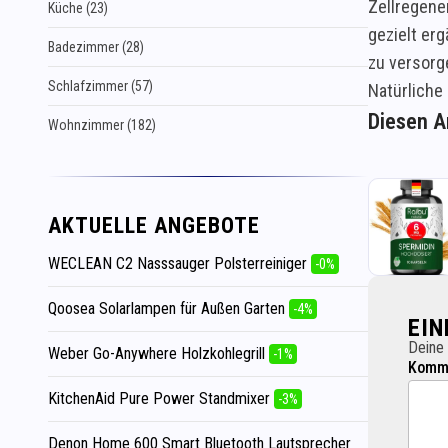
Zellregene
Küche (23)
gezielt er
Badezimmer (28)
zu versorg
Schlafzimmer (57)
Natürliche
Diesen Ar
Wohnzimmer (182)
AKTUELLE ANGEBOTE
WECLEAN C2 Nasssauger Polsterreiniger
-0%
Qoosea Solarlampen für Außen Garten
-4%
EI
Deine 
Weber Go-Anywhere Holzkohlegrill
-1%
Komme
KitchenAid Pure Power Standmixer
-3%
Denon Home 600 Smart Bluetooth Lautsprecher