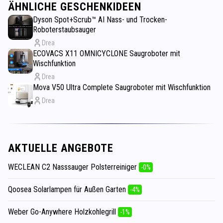
ÄHNLICHE GESCHENKIDEEN
Dyson Spot+Scrub™ AI Nass- und Trocken-
Roboterstaubsauger
Drea
ECOVACS X11 OMNICYCLONE Saugroboter mit
Wischfunktion
Drea
Mova V50 Ultra Complete Saugroboter mit Wischfunktion
Drea
AKTUELLE ANGEBOTE
WECLEAN C2 Nasssauger Polsterreiniger
-0%
Qoosea Solarlampen für Außen Garten
-4%
Weber Go-Anywhere Holzkohlegrill
-1%