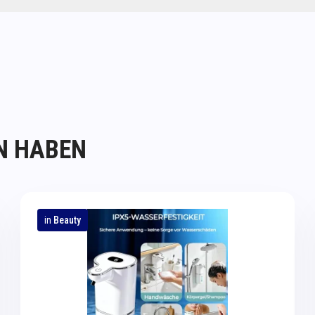
N HABEN
in
Beauty