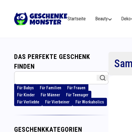
Startseite
Beauty
Deko
DAS PERFEKTE GESCHENK
Sam
FINDEN
Für Babys
Für Familien
Für Frauen
Für Kinder
Für Männer
Für Teenager
Für Verliebte
Für Vierbeiner
Für Workaholics
GESCHENKKATEGORIEN