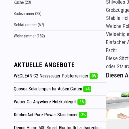
Stilvolles
Küche (23)
Großzügige
Badezimmer (28)
Stabile Ho
Schlafzimmer (57)
Weiche Pol
Vielseitig
Wohnzimmer (182)
Einfacher 
Fazit:
Diese Sitzt
AKTUELLE ANGEBOTE
oder Staur
Diesen Ar
WECLEAN C2 Nasssauger Polsterreiniger
-0%
Qoosea Solarlampen für Außen Garten
-4%
Weber Go-Anywhere Holzkohlegrill
-1%
KitchenAid Pure Power Standmixer
-3%
Denon Home 600 Smart Bluetooth Lautsprecher