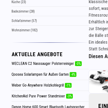
klassische 
Küche (23)
sofort, was
Badezimmer (28)
Fitnessrou
Schlafzimmer (57)
Erhältlich
zur Steiger
Wohnzimmer (182)
die Bälle s
Ein ideale
Statt Schn
AKTUELLE ANGEBOTE
Diesen Ar
WECLEAN C2 Nasssauger Polsterreiniger
-0%
Qoosea Solarlampen für Außen Garten
-4%
Weber Go-Anywhere Holzkohlegrill
-1%
KitchenAid Pure Power Standmixer
-3%
EI
Denon Home 600 Smart Bluetooth Lautsprecher