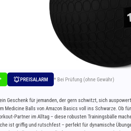
* Bei Prüfung (ohne Gewähr)
*
PREISALARM
ein Geschenk für jemanden, der gern schwitzt, sich auspowert 
am Medicine Balls von Amazon Basics voll ins Schwarze. Ob fü
orkout-Partner im Alltag – diese robusten Trainingsbälle mac
äche ist griffig und rutschfest – perfekt für dynamische Übun