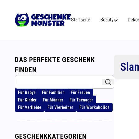
Startseite
Beauty
Deko
DAS PERFEKTE GESCHENK
Sla
FINDEN
Für Babys
Für Familien
Für Frauen
Für Kinder
Für Männer
Für Teenager
Für Verliebte
Für Vierbeiner
Für Workaholics
GESCHENKKATEGORIEN