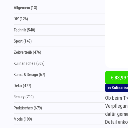
Allgemein (13)
DIY (126)
Technik (540)
Sport (149)
Zeitvertreib (476)
Kulinarisches (502)
Kunst & Design (67)
€ 83,99 
Deko (477)
in
Kulinaris
Beauty (700)
Ob beim Tr
Verpflegun
Praktisches (679)
dafür gema
Mode (199)
Detail ank