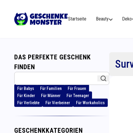
Startseite
Beauty
Deko
DAS PERFEKTE GESCHENK
Surv
FINDEN
Für Babys
Für Familien
Für Frauen
Für Kinder
Für Männer
Für Teenager
Für Verliebte
Für Vierbeiner
Für Workaholics
GESCHENKKATEGORIEN