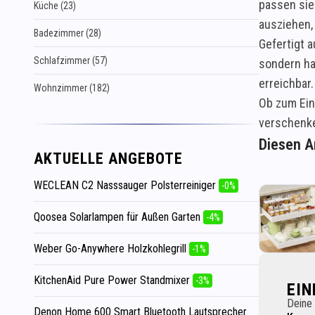
passen sie
Küche (23)
ausziehen, 
Badezimmer (28)
Gefertigt 
Schlafzimmer (57)
sondern ha
erreichbar.
Wohnzimmer (182)
Ob zum Einz
verschenke
Diesen Ar
AKTUELLE ANGEBOTE
WECLEAN C2 Nasssauger Polsterreiniger
-0%
Qoosea Solarlampen für Außen Garten
-4%
Weber Go-Anywhere Holzkohlegrill
-1%
KitchenAid Pure Power Standmixer
-3%
EI
Deine 
Denon Home 600 Smart Bluetooth Lautsprecher