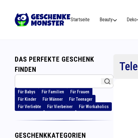
Startseite
Beauty
Deko
DAS PERFEKTE GESCHENK
Tel
FINDEN
Für Babys
Für Familien
Für Frauen
Für Kinder
Für Männer
Für Teenager
Für Verliebte
Für Vierbeiner
Für Workaholics
GESCHENKKATEGORIEN