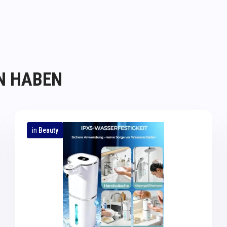
N HABEN
in
Beauty