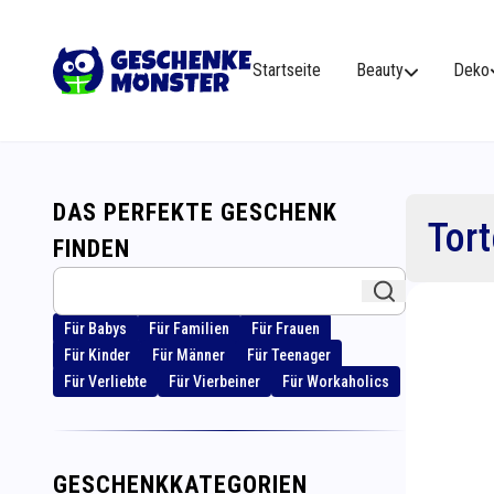
Startseite
Beauty
Deko
DAS PERFEKTE GESCHENK
Tor
FINDEN
Für Babys
Für Familien
Für Frauen
Für Kinder
Für Männer
Für Teenager
Für Verliebte
Für Vierbeiner
Für Workaholics
GESCHENKKATEGORIEN