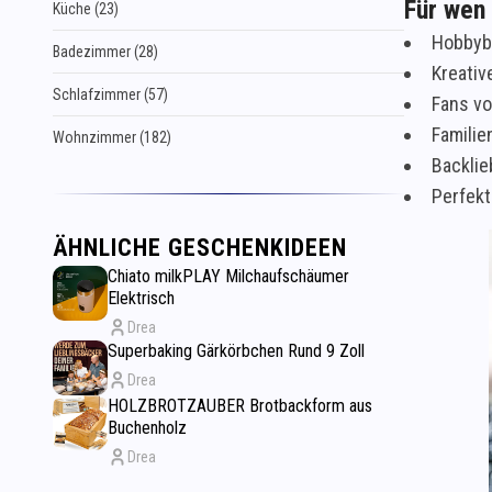
Für wen
Küche (23)
Hobbyb
Badezimmer (28)
Kreativ
Schlafzimmer (57)
Fans vo
Familie
Wohnzimmer (182)
Backlie
Perfekt
ÄHNLICHE GESCHENKIDEEN
Chiato milkPLAY Milchaufschäumer
Elektrisch
Drea
Superbaking Gärkörbchen Rund 9 Zoll
Drea
HOLZBROTZAUBER Brotbackform aus
Buchenholz
Drea