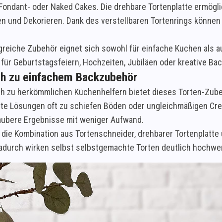
ondant- oder Naked Cakes. Die drehbare Tortenplatte ermögli
en und Dekorieren. Dank des verstellbaren Tortenrings können
reiche Zubehör eignet sich sowohl für einfache Kuchen als a
 für Geburtstagsfeiern, Hochzeiten, Jubiläen oder kreative Ba
ch zu einfachem Backzubehör
ch zu herkömmlichen Küchenhelfern bietet dieses Torten-Zube
rte Lösungen oft zu schiefen Böden oder ungleichmäßigen Cre
ubere Ergebnisse mit weniger Aufwand.
die Kombination aus Tortenschneider, drehbarer Tortenplatte
Dadurch wirken selbst selbstgemachte Torten deutlich hochwer