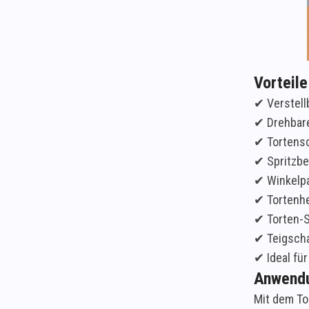
Vorteil
✔ Verstell
✔ Drehbare
✔ Tortensc
✔ Spritzbe
✔ Winkelpa
✔ Tortenhe
✔ Torten-S
✔ Teigscha
✔ Ideal fü
Anwendu
Mit dem To