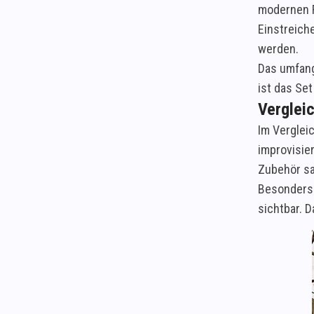
modernen F
Einstreich
werden.
Das umfang
ist das Set
Verglei
Im Verglei
improvisie
Zubehör sa
Besonders 
sichtbar. 