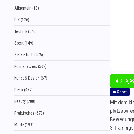
Allgemein (13)
DIY (126)
Technik (540)
Sport (149)
Zeitvertreib (476)
Kulinarisches (502)
Kunst & Design (67)
€ 219,99
Deko (477)
in
Sport
Beauty (700)
Mit dem kl
platzspare
Praktisches (679)
Bewegungs
Mode (199)
3 Training