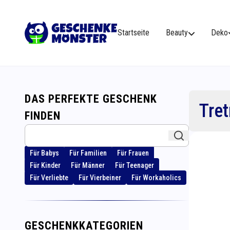
Startseite
Beauty
Deko
DAS PERFEKTE GESCHENK
Tre
FINDEN
Für Babys
Für Familien
Für Frauen
Für Kinder
Für Männer
Für Teenager
Für Verliebte
Für Vierbeiner
Für Workaholics
GESCHENKKATEGORIEN