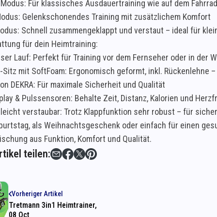
-Modus: Für klassisches Ausdauertraining wie auf dem Fahrra
Modus: Gelenkschonendes Training mit zusätzlichem Komfort
odus: Schnell zusammengeklappt und verstaut – ideal für kle
ttung für dein Heimtraining:
eiser Lauf: Perfekt für Training vor dem Fernseher oder in der
-Sitz mit SoftFoam: Ergonomisch geformt, inkl. Rückenlehne –
von DEKRA: Für maximale Sicherheit und Qualität
play & Pulssensoren: Behalte Zeit, Distanz, Kalorien und Herzf
& leicht verstaubar: Trotz Klappfunktion sehr robust – für sich
urtstag, als Weihnachtsgeschenk oder einfach für einen gesund
ischung aus Funktion, Komfort und Qualität.
tikel teilen:
Vorheriger Artikel
Tretmann 3in1 Heimtrainer,
08 Oct