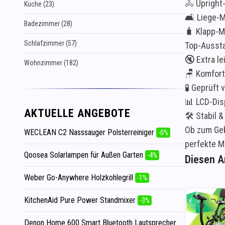
🚴 Upright
Küche (23)
🛋️ Liege-
Badezimmer (28)
🧳 Klapp-M
Schlafzimmer (57)
Top-Aussta
🔇 Extra l
Wohnzimmer (182)
🪑 Komfort
🧪 Geprüft 
📊 LCD-Dis
AKTUELLE ANGEBOTE
🛠️ Stabil 
Ob zum Geb
WECLEAN C2 Nasssauger Polsterreiniger
-0%
perfekte M
Qoosea Solarlampen für Außen Garten
-4%
Diesen Ar
Weber Go-Anywhere Holzkohlegrill
-1%
KitchenAid Pure Power Standmixer
-3%
Denon Home 600 Smart Bluetooth Lautsprecher