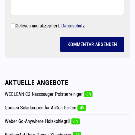
Gelesen und akzeptiert:
Datenschutz
KOMMENTAR ABSENDEN
AKTUELLE ANGEBOTE
WECLEAN C2 Nasssauger Polsterreiniger
-0%
Qoosea Solarlampen für Außen Garten
-4%
Weber Go-Anywhere Holzkohlegrill
-1%
KitchenAid Pure Power Standmixer
-3%