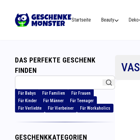
Startseite
Beauty
Deko
DAS PERFEKTE GESCHENK
VAS
FINDEN
Für Babys
Für Familien
Für Frauen
Für Kinder
Für Männer
Für Teenager
Für Verliebte
Für Vierbeiner
Für Workaholics
GESCHENKKATEGORIEN