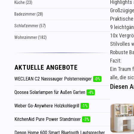
Highlights 
Küche (23)
Großzügige
Badezimmer (28)
Praktische
Schlafzimmer (57)
9 leichtgä
10x Vergrö
Wohnzimmer (182)
Stilvolles
Robuste Ba
Fazit:
AKTUELLE ANGEBOTE
Ein Traum 
alle, die s
WECLEAN C2 Nasssauger Polsterreiniger
-0%
Diesen Ar
Qoosea Solarlampen für Außen Garten
-4%
Weber Go-Anywhere Holzkohlegrill
-1%
KitchenAid Pure Power Standmixer
-3%
Denon Home 600 Smart Bluetooth Lautsprecher