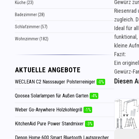
Gewürz zur 
Küche (23)
Riesenrad u
Badezimmer (28)
zugleich. 
Schlafzimmer (57)
Ideal für a
funktional
Wohnzimmer (182)
kleine Auf
Fazit:
Ein origin
AKTUELLE ANGEBOTE
Gewürz-Fa
Diesen Ar
WECLEAN C2 Nasssauger Polsterreiniger
-0%
Qoosea Solarlampen für Außen Garten
-4%
Weber Go-Anywhere Holzkohlegrill
-1%
KitchenAid Pure Power Standmixer
-3%
Denon Home 600 Smart Bluetooth Lautsprecher