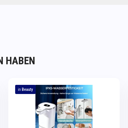
N HABEN
in
Beauty