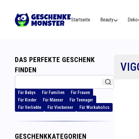
Startseite
Beauty
Deko
DAS PERFEKTE GESCHENK
VIG
FINDEN
Für Babys
Für Familien
Für Frauen
Für Kinder
Für Männer
Für Teenager
Für Verliebte
Für Vierbeiner
Für Workaholics
GESCHENKKATEGORIEN