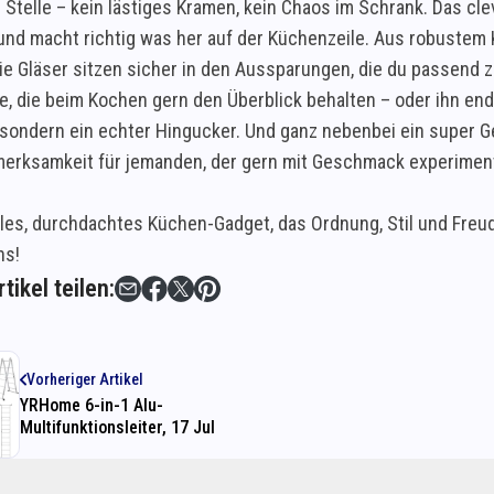
Stelle – kein lästiges Kramen, kein Chaos im Schrank. Das cle
nd macht richtig was her auf der Küchenzeile. Aus robustem Ku
Die Gläser sitzen sicher in den Aussparungen, die du passend
lle, die beim Kochen gern den Überblick behalten – oder ihn en
, sondern ein echter Hingucker. Und ganz nebenbei ein super G
merksamkeit für jemanden, der gern mit Geschmack experiment
elles, durchdachtes Küchen-Gadget, das Ordnung, Stil und Fre
ns!
tikel teilen:
Vorheriger Artikel
YRHome 6-in-1 Alu-
Multifunktionsleiter, 17 Jul