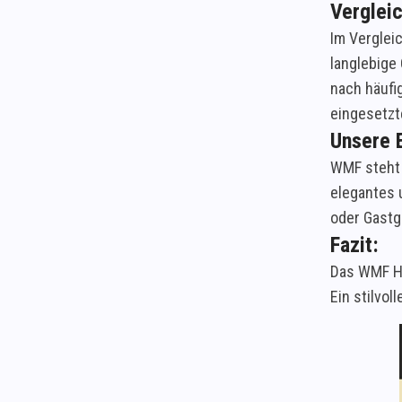
Vergleic
Im Verglei
langlebige 
nach häufi
eingesetzt
Unsere 
WMF steht 
elegantes u
oder Gastge
Fazit:
Das WMF Hab
Ein stilvol