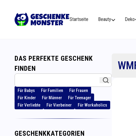
Startseite
Beauty
Deko
DAS PERFEKTE GESCHENK
WMF
FINDEN
Für Babys
Für Familien
Für Frauen
Für Kinder
Für Männer
Für Teenager
Für Verliebte
Für Vierbeiner
Für Workaholics
GESCHENKKATEGORIEN