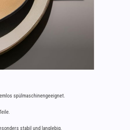
blemlos spülmaschinengeeignet.
eile.
onders stabil und langlebig.