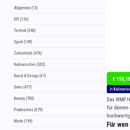
Allgemein (13)
DIY (126)
Technik (540)
Sport (149)
Zeitvertreib (476)
Kulinarisches (502)
Kunst & Design (67)
€ 158,16
Deko (477)
in
Kulinaris
Beauty (700)
Das WMF Ha
für deinen
Praktisches (679)
hochwertige
Mode (199)
Für wen 