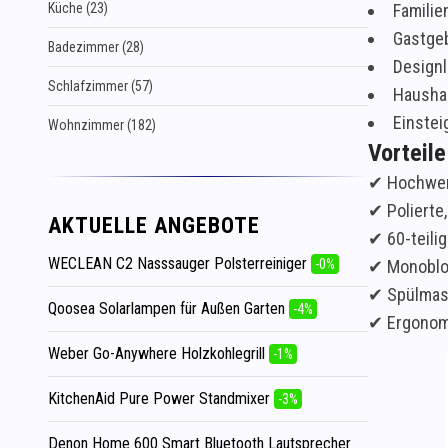
Küche (23)
Familie
Gastgeb
Badezimmer (28)
Designl
Schlafzimmer (57)
Haushal
Einstei
Wohnzimmer (182)
Vorteile
✔ Hochwert
✔ Polierte
AKTUELLE ANGEBOTE
✔ 60-teili
WECLEAN C2 Nasssauger Polsterreiniger
-0%
✔ Monobloc
✔ Spülmasc
Qoosea Solarlampen für Außen Garten
-4%
✔ Ergonomi
Weber Go-Anywhere Holzkohlegrill
-1%
KitchenAid Pure Power Standmixer
-3%
Denon Home 600 Smart Bluetooth Lautsprecher