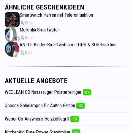
ÄHNLICHE GESCHENKIDEEN
Smartwatch Herren mit Telefonfunktion
Drea
Moikmlih Smartwatch
Drea
ANIO 6 Kinder-Smartwatch mit GPS & SOS-Funktion
Drea
AKTUELLE ANGEBOTE
WECLEAN C2 Nasssauger Polsterreiniger
-0%
Qoosea Solarlampen für Außen Garten
-4%
Weber Go-Anywhere Holzkohlegrill
-1%
KitchenAid Pure Power Standmixer
-3%